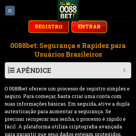
Skip
to
content
REGISTRO
ENTRAR
0088bet: Segurança e Rapidez para
Usuários Brasileiros
APÊNDICE
O 0088bet oferece um processo de registro simples e
seguro. Para começar, basta criar uma conta com
suas informações básicas. Em seguida, ative a dupla
autenticação para aumentar a segurança. Se
precisar recuperar sua senha, o processo é rápido e
fácil. A plataforma utiliza criptografia avançada
para garantir que seus dados estejam protegidos.