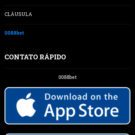
CLÁUSULA
0088bet
CONTATO RÁPIDO
0088bet