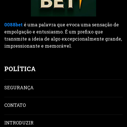
0088bet
é uma palavra que evoca uma sensação de
empolgação e entusiasmo. É um prefixo que
transmite a ideia de algo excepcionalmente grande,
impressionante e memorável.
POLÍTICA
SEGURANÇA
CONTATO
INTRODUZIR