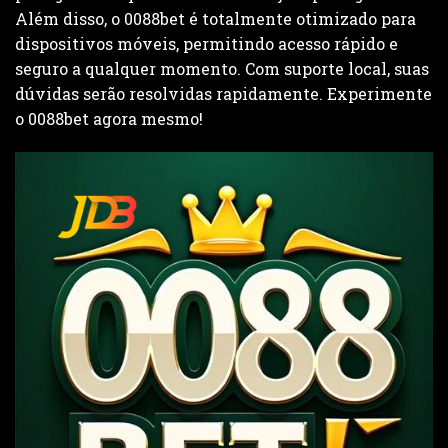
Além disso, o 0088bet é totalmente otimizado para
dispositivos móveis, permitindo acesso rápido e
seguro a qualquer momento. Com suporte local, suas
dúvidas serão resolvidas rapidamente. Experimente
o 0088bet agora mesmo!